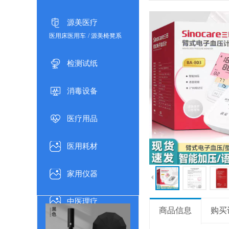
没有文本
没有文本
节支具
/
肩部支具
/
颈部支具
/
手部支具
/
胸部腰部支具
源美医疗
医用床医用车
/
源美椅凳系
列
/
助行器
/
购物车
/
手杖/
拐杖
/
轮椅车
/
担架/床头柜
检测试纸
/
气垫系列
/
医用品
消毒设备
医疗用品
医用耗材
家用仪器
中医理疗
商品信息
购买