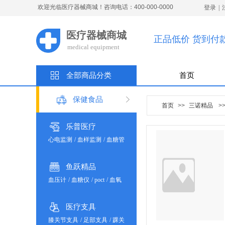
欢迎光临医疗器械商城！咨询电话：400-000-0000
登录
|
医疗器械商城
正品低价 货到付
medical
e
quipment
全部商品分类
首页
保健食品
首页
>>
三诺精品
>
乐普医疗
心电监测
/
血样监测
/
血糖管
理
/
血脂凝血
/
血压监测
/
体
温监测
/
制氧雾化
/
理疗健康
鱼跃精品
血压计
/
血糖仪
/
poct
/
血氧
仪
/
体温计
/
雾化器
/
制氧机
/
呼吸机
/
轮椅车
/
康复助行
医疗支具
/
吸引器
/
健康产品
膝关节支具
/
足部支具
/
踝关