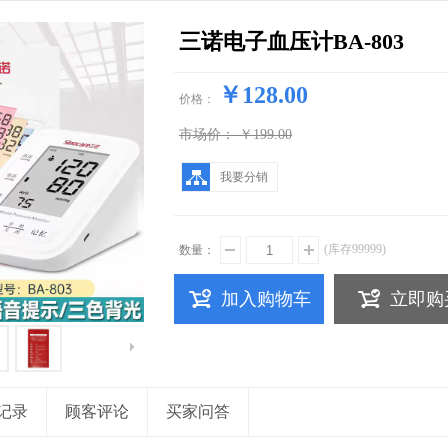
没有文本
没有文本
三诺电子血压计BA-803
￥128.00
价格：
市场价：
￥199.00
我要分销
(库存
99999
)
数量：
加入购物车
立即购
记录
顾客评论
买家问答