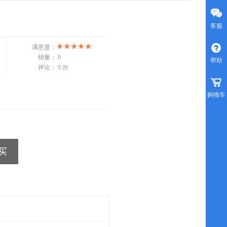
没有文本
没有文本
客服
满意度：
销量：
0
帮助
评论：
0 次
购物车
买