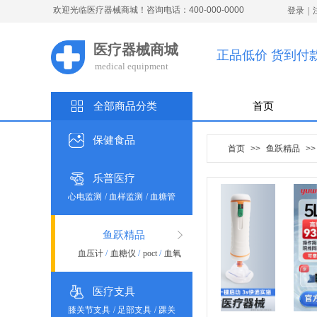
欢迎光临医疗器械商城！咨询电话：400-000-0000
登录
|
医疗器械商城
正品低价 货到付
medical
e
quipment
全部商品分类
首页
保健食品
首页
>>
鱼跃精品
>>
乐普医疗
心电监测
/
血样监测
/
血糖管
理
/
血脂凝血
/
血压监测
/
体
温监测
/
制氧雾化
/
理疗健康
鱼跃精品
血压计
/
血糖仪
/
poct
/
血氧
仪
/
体温计
/
雾化器
/
制氧机
/
呼吸机
/
轮椅车
/
康复助行
医疗支具
/
吸引器
/
健康产品
膝关节支具
/
足部支具
/
踝关