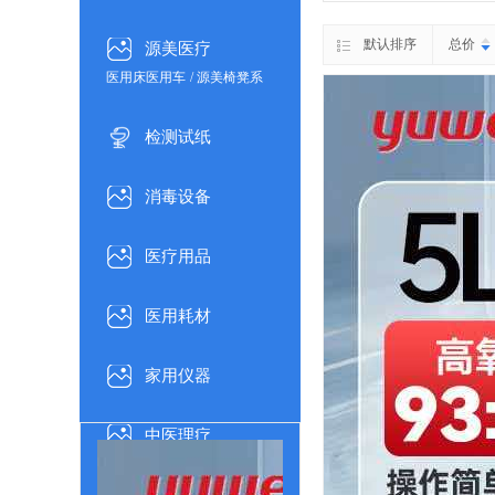
医用5L家用制氧机雾化一体机现
防窒息急救器防噎仪
节支具
/
肩部支具
/
颈部支具
货顺丰包邮
/
手部支具
/
胸部腰部支具
默认排序
总价
源美医疗
医用床医用车
/
源美椅凳系
列
/
助行器
/
购物车
/
手杖/
拐杖
/
轮椅车
/
担架/床头柜
检测试纸
/
气垫系列
/
医用品
消毒设备
医疗用品
医用耗材
家用仪器
中医理疗