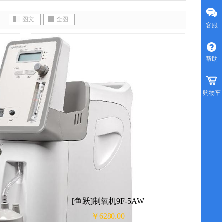
晴雨伞自动款防晒遮
医用5L家用制氧机雾化一体机现
防窒息急救器
务雨伞包邮
货顺丰包邮
图文
全图
客服
帮助
购物车
[鱼跃]制氧机9F-5AW
￥6280.00