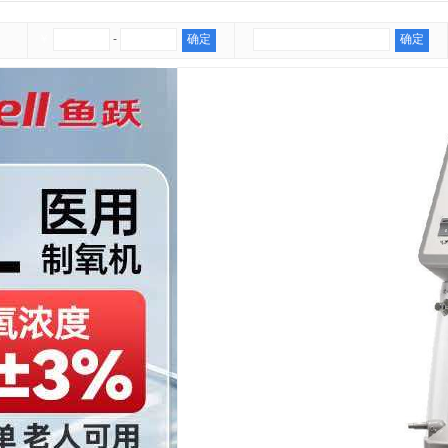
鱼跃制氧机7F-5TW
HIv检测试纸四合一快速自检爱康
天堂伞礼品伞
医疗
阳伞商
￥
-
确定
确定