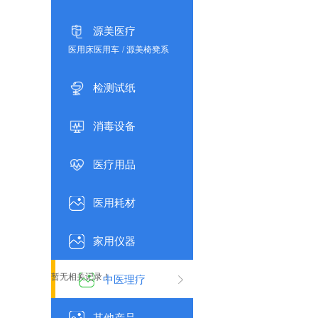
节支具
/
肩部支具
/
颈部支具
/
手部支具
/
胸部腰部支具
源美医疗
医用床医用车
/
源美椅凳系
列
/
助行器
/
购物车
/
手杖/
拐杖
/
轮椅车
/
担架/床头柜
检测试纸
/
气垫系列
/
医用品
消毒设备
医疗用品
医用耗材
家用仪器
暂无相关记录！
中医理疗