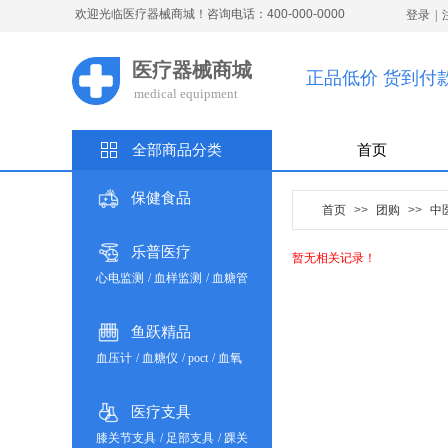
欢迎光临医疗器械商城！咨询电话：400-000-0000
登录
|
医疗器械商城
正品低价 货到付
medical
e
quipment
全部商品分类
首页
保健食品
首页
>>
团购
>>
中
乐普医疗
暂无相关记录！
心电监测
/
血样监测
/
血糖管
理
/
血脂凝血
/
血压监测
/
体
温监测
/
制氧雾化
/
理疗健康
鱼跃精品
血压计
/
血糖仪
/
poct
/
血氧
仪
/
体温计
/
雾化器
/
制氧机
/
呼吸机
/
轮椅车
/
康复助行
医疗支具
/
吸引器
/
健康产品
膝关节支具
/
足部支具
/
踝关