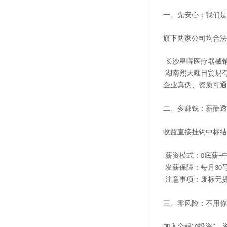
一、先安心：我们是
旗下两家公司均合法
长沙星曜医疗器械
湖南熙天曜日贸易
企业真伪、资质可通
二、多赚钱：薪酬透
收益直接挂钩中标结
薪资模式：
底薪
0
+
发薪保障：每月
30
注意事项：废标无
三、零风险：不用你
加入全程
“
投资”，