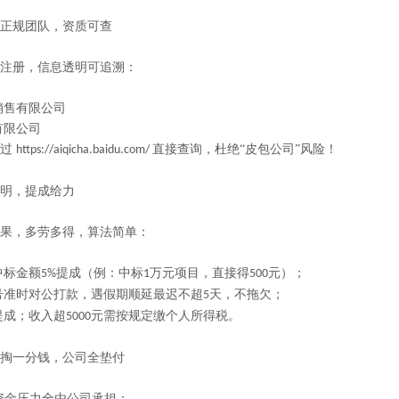
正规团队，资质可查
注册，信息透明可追溯：
销售有限公司
有限公司
过
直接查询，杜绝“皮包公司”风险！
https://aiqicha.baidu.com/
明，提成给力
果，多劳多得，算法简单：
中标金额
提成（例：中标
万元项目，直接得
元）；
5%
1
500
号准时对公打款，遇假期顺延最迟不超
天，不拖欠；
5
提成；收入超
元需按规定缴个人所得税。
5000
掏一分钱，公司全垫付
资金压力全由公司承担：