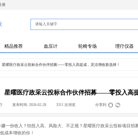
注册
款
精品推荐
血压计
轮椅专场
理疗仪器
星曜医疗政采云投标合作伙伴招募——零投入高提成，灵活增收新选择！
星曜医疗政采云投标合作伙伴招募——零投入高
疗
|
发布时间:
2026-02-28
|
3311
次浏览
|
|
分享到:
多赚一份收入？怕投入高、风险大、不正规？星曜医疗政采云投标项目招
低成本增收的你！